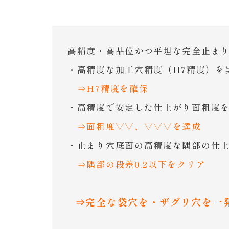
高精度・高品位かつ平坦な完全止ま
・高精度な加工穴精度（H7精度）を
⇒H7精度を確保
・高精度で安定した仕上がり面粗度
⇒面粗度▽▽、▽▽▽を達成
・止まり穴底面の高精度な隅部の仕
⇒隅部の段差0.2以下をクリア
⇒完全な袋穴を・ザグリ穴を一