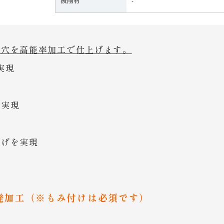
被削材
‐
り穴を高能率加工で仕上げます。
実現
を実現
上げを実現
発加工（※もみ付けは必須です）