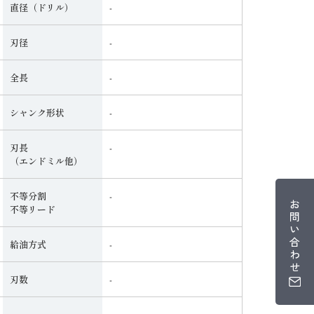
直径（ドリル）
‐
刃径
‐
全長
‐
シャンク形状
‐
刃長
‐
（エンドミル他）
不等分割
‐
お
不等リード
問
い
合
給油方式
‐
わ
せ
刃数
‐