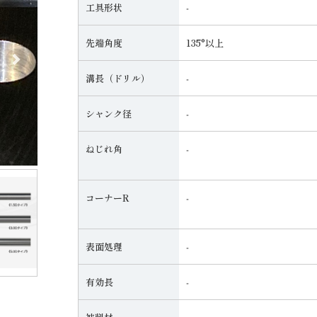
工具形状
‐
先端角度
135°以上
次へ
次へ
溝長（ドリル）
‐
シャンク径
‐
ねじれ角
‐
コーナーR
‐
表面処理
‐
有効長
‐