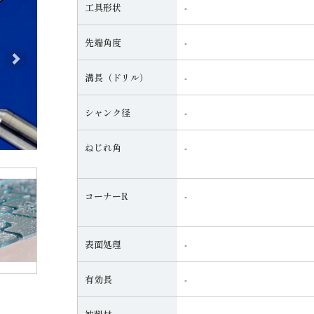
工具形状
‐
先端角度
‐
次へ
次へ
溝長（ドリル）
‐
シャンク径
‐
ねじれ角
‐
コーナーR
‐
表面処理
‐
有効長
‐