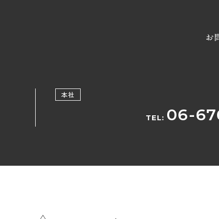
お
本社
06-67
TEL: