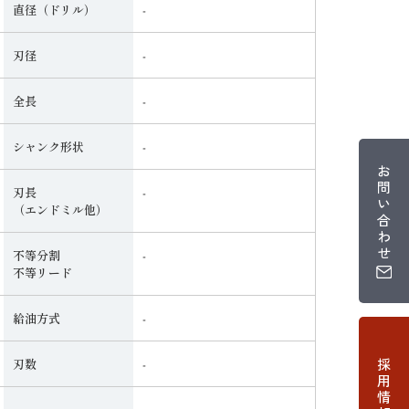
直径（ドリル）
‐
刃径
‐
全長
‐
シャンク形状
‐
お
問
刃長
‐
い
（エンドミル他）
合
わ
せ
不等分割
‐
不等リード
給油方式
‐
採
刃数
‐
用
情