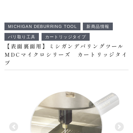
MICHIGAN DEBURRING TOOL
新商品情報
バリ取り工具
カートリッジタイプ
【表面裏面用】ミシガンデバリングツール
MDCマイクロシリーズ カートリッジタイ
プ
前へ
前へ
次へ
次へ