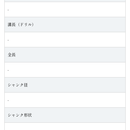
‐
溝長（ドリル）
‐
全長
‐
シャンク径
‐
シャンク形状
‐