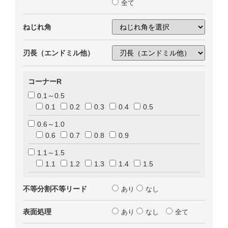
全て
ねじれ角
刃長（エンドミル他）
コーナーR
0.1～0.5
0.1
0.2
0.3
0.4
0.5
0.6～1.0
0.6
0.7
0.8
0.9
1.1～1.5
1.1
1.2
1.3
1.4
1.5
不等分割不等リード
あり
なし
表面処理
あり
なし
全て