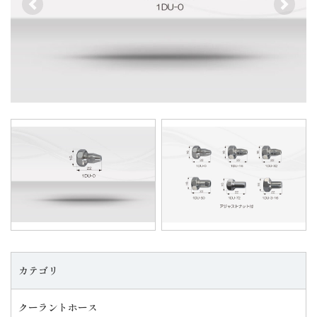
前へ
前へ
次へ
次へ
カテゴリ
クーラントホース