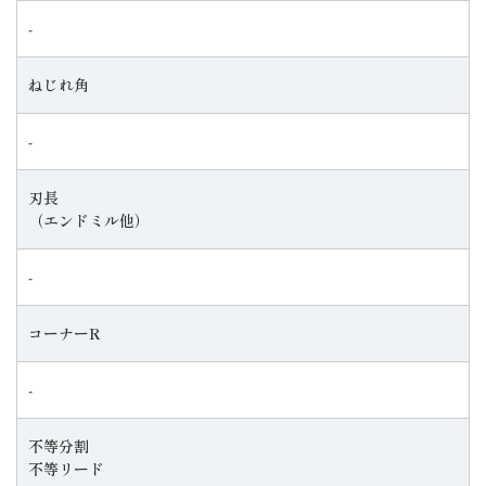
‐
ねじれ角
‐
刃長
（エンドミル他）
‐
コーナーR
‐
不等分割
不等リード