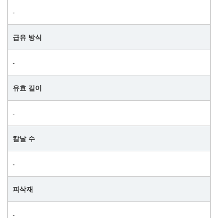
‐
급유 방식
‐
유효 길이
‐
칼날 수
‐
피삭재
‐